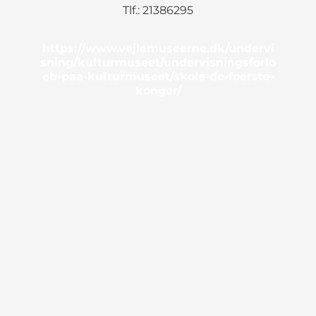
Tlf.: 21386295
https://www.vejlemuseerne.dk/undervi
sning/kulturmuseet/undervisningsforlo
eb-paa-kulturmuseet/skole-de-foerste-
konger/