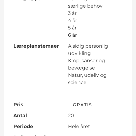
særlige behov
3 år
4 år
5 år
6 år
Læreplanstemaer
Alsidig personlig
udvikling
Krop, sanser og
bevægelse
Natur, udeliv og
science
Pris
GRATIS
Antal
20
Periode
Hele året