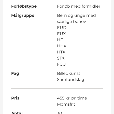
Forløbstype
Forløb med formidler
Målgruppe
Børn og unge med
særlige behov
EUD
EUX
HF
HHX
HTX
STX
FGU
Fag
Billedkunst
Samfundsfag
Pris
455 kr. pr. time
Momsfrit
Antal
30