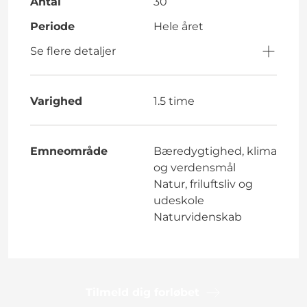
Antal
30
Periode
Hele året
Se flere detaljer
Varighed
1.5 time
Emneområde
Bæredygtighed, klima
og verdensmål
Natur, friluftsliv og
udeskole
Naturvidenskab
Tilmeld dig forløbet