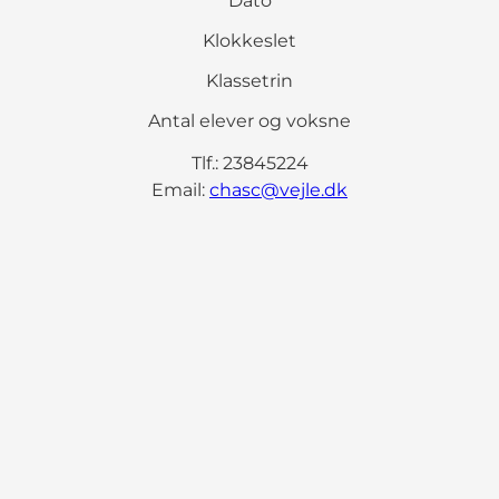
Dato
Klokkeslet
Klassetrin
Antal elever og voksne
Tlf.: 23845224
Email:
chasc@vejle.dk