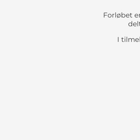
Forløbet er
del
I tilme