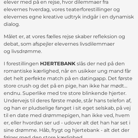
elever med på en rejse, hvor dilemmaer fra
elevernes hverdag, vores teaterforestillinger og
elevernes egne kreative udtryk indgår i en dynamisk
dialog.
Målet er, at vores fælles rejse skaber refleksion og
debat, som afspejler elevernes livsdilemmaer
og livsdrømme.
I forestillingen
HJERTEBANK
slås der ned på den
romantiske kærlighed, når en usikker ung mand får
det helt perfekte match på en datingapp. Det første
store crush og det på en pige, han ikke har mødt…
endnu. Superlike med tre store blinkende hjerter.
Undervejs til deres første møde, står hans telefon af,
og han er pludselige fanget i sit eget selskab, på vej
til en date med drømmepigen, han ikke ved, hvem
er, eller hvordan ser ud - udover alt det han har set i
sine drømme. Håb, frygt og hjertebank - alt det der
følger med den store kærlighed.