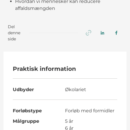
Hvordan vi mennesker kan reducere
affaldsmængden
Del
denne
side
Praktisk information
Udbyder
Økolariet
Forløbstype
Forløb med formidler
Målgruppe
5 år
6 år