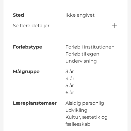
Sted
Ikke angivet
Se flere detaljer
Forløbstype
Forløb i institutionen
Forløb til egen
undervisning
Målgruppe
3 år
4 år
5 år
6 år
Læreplanstemaer
Alsidig personlig
udvikling
Kultur, æstetik og
fællesskab