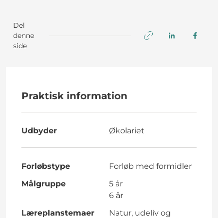
Del
denne
side
Praktisk information
Udbyder
Økolariet
Forløbstype
Forløb med formidler
Målgruppe
5 år
6 år
Læreplanstemaer
Natur, udeliv og