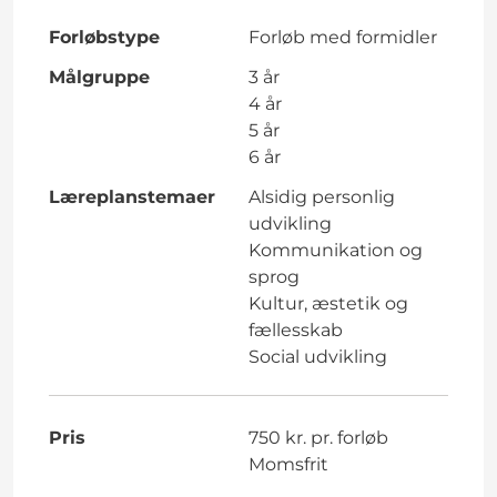
Forløbstype
Forløb med formidler
Målgruppe
3 år
4 år
5 år
6 år
Læreplanstemaer
Alsidig personlig
udvikling
Kommunikation og
sprog
Kultur, æstetik og
fællesskab
Social udvikling
Pris
750 kr. pr. forløb
Momsfrit