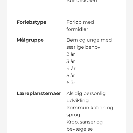
Kulturskolen
Forløbstype
Forløb med
formidler
Målgruppe
Børn og unge med
særlige behov
2 år
3 år
4 år
5 år
6 år
Læreplanstemaer
Alsidig personlig
udvikling
Kommunikation og
sprog
Krop, sanser og
bevægelse