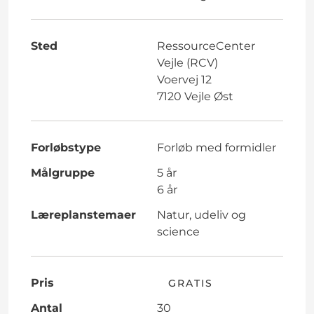
Sted
RessourceCenter
Vejle (RCV)
Voervej 12
7120 Vejle Øst
Forløbstype
Forløb med formidler
Målgruppe
5 år
6 år
Læreplanstemaer
Natur, udeliv og
science
Pris
GRATIS
Antal
30